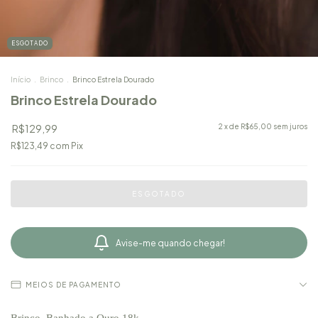
ESGOTADO
Início
.
Brinco
.
Brinco Estrela Dourado
Brinco Estrela Dourado
R$129,99
2
x de
R$65,00
sem juros
R$123,49
com
Pix
Avise-me quando chegar!
MEIOS DE PAGAMENTO