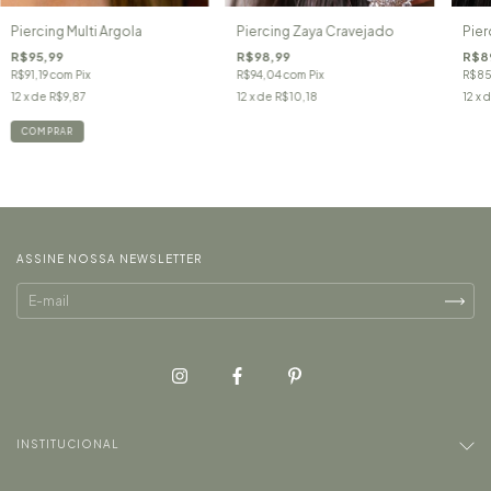
Piercing Multi Argola
Piercing Zaya Cravejado
Pier
R$95,99
R$98,99
R$8
R$91,19
com
Pix
R$94,04
com
Pix
R$85
12
x de
R$9,87
12
x de
R$10,18
12
x 
ASSINE NOSSA NEWSLETTER
INSTITUCIONAL